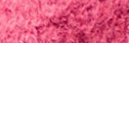
Vorwort
Ich grüße Euch und freue mich aufrichtig über Eure
Aufmerksamkeit! Vielen, vielen Dank!
Neben der Vermittlung von Informationen, die für mein
Sängerleben von Relevanz sind, würde ich mir wünschen,
dass mich diese Website Euch auch PERSÖNLICH ein Stück
näher bringt.