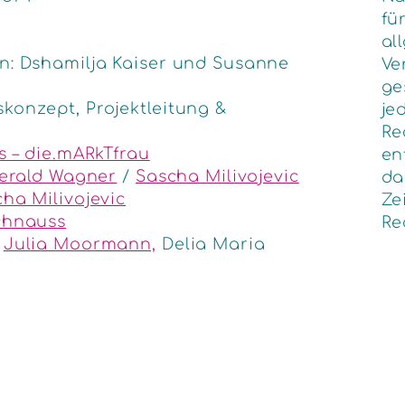
fü
al
n: Dshamilja Kaiser und Susanne
Ve
ge
onzept, Projektleitung &
je
Re
s – die.mARkTfrau
en
erald Wagner
/
Sascha Milivojevic
da
ha Milivojevic
Ze
chnauss
Re
:
Julia Moormann,
Delia Maria