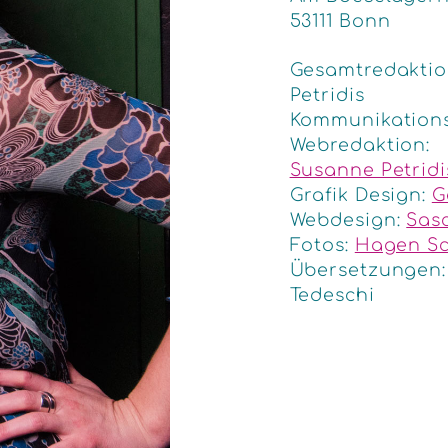
53111 Bonn
Gesamtredaktio
Petridis
Kommunikationsk
Webredaktion:
Susanne Petridi
Grafik Design:
G
Webdesign:
Sasc
Fotos:
Hagen S
Übersetzungen
Tedeschi