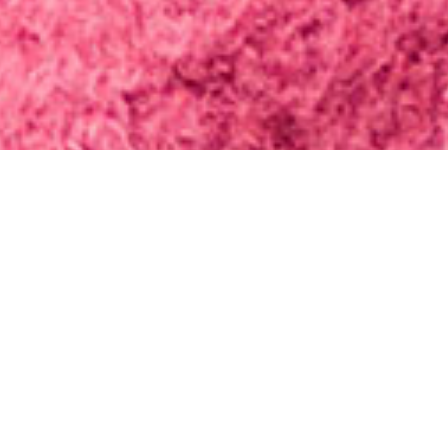
Vorwort
Ich grüße Euch und freue mich aufrichtig über Eure
Aufmerksamkeit! Vielen, vielen Dank!
Neben der Vermittlung von Informationen, die für mein
Sängerleben von Relevanz sind, würde ich mir wünschen,
dass mich diese Website Euch auch PERSÖNLICH ein Stück
näher bringt.